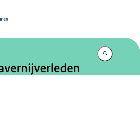
n
ur en
Vul in wat u z
avernijverleden