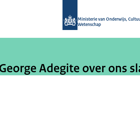
Naar de homepage van OCW-verhale
Ministerie van Onderwijs, Cultu
Wetenschap
 George Adegite over ons sl