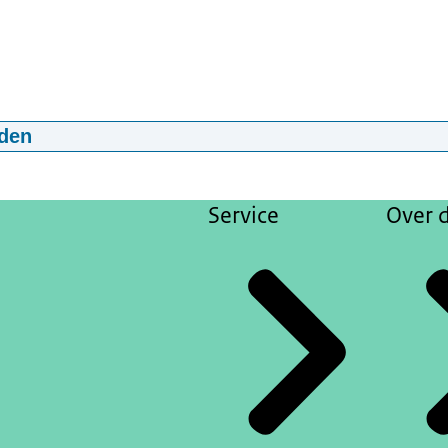
den
lius en George Adegite over ons slavernijverleden
20:49
mp4
419,5 MB
Service
Over d