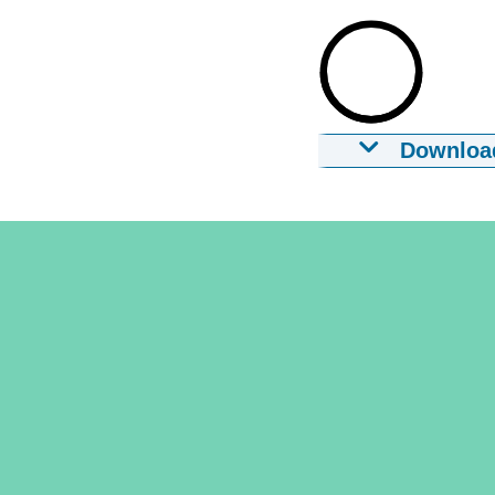
Downloa
Lucelle Comva
17-01-2024
00:
Download
Ondertiteling
srt
31,3 KB
Download