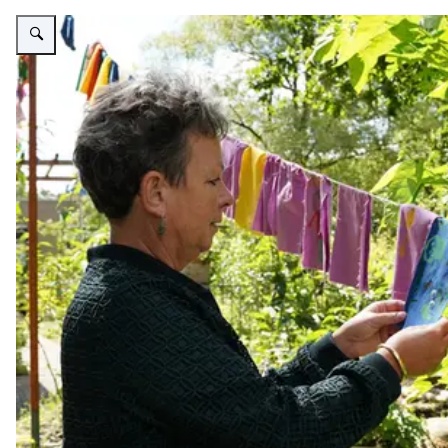
Vergroot afbeelding Twee foto's, links Jenny Doest, witte vrouw met kort g