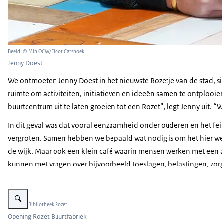
Beeld: © Min OCW/Floor Catshoek
Jenny Doest
We ontmoeten Jenny Doest in het nieuwste Rozetje van de stad, si
ruimte om activiteiten, initiatieven en ideeën samen te ontplooie
buurtcentrum uit te laten groeien tot een Rozet”, legt Jenny uit.
In dit geval was dat vooral eenzaamheid onder ouderen en het fei
vergroten. Samen hebben we bepaald wat nodig is om het hier weer
de wijk. Maar ook een klein café waarin mensen werken met een a
kunnen met vragen over bijvoorbeeld toeslagen, belastingen, zorg
Vergroot afbeelding Opening van Rozet Buurtfabriek met veel mensen in de 
Beeld: © Bibliotheek Rozet
Opening Rozet Buurtfabriek