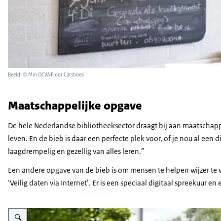
Beeld: © Min OCW/Floor Catshoek
Maatschappelijke opgave
De hele Nederlandse bibliotheeksector draagt bij aan maatschappe
leven. En de bieb is daar een perfecte plek voor, of je nou al een
laagdrempelig en gezellig van alles leren.”
Een andere opgave van de bieb is om mensen te helpen wijzer te w
‘Veilig daten via Internet’. Er is een speciaal digitaal spreekuur 
Vergroot afbeelding Twee foto's, links een bord met welkom in Rozet Buurtf