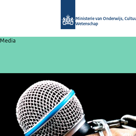
Naar de homepage van OCW-verhale
Ministerie van Onderwijs, Cultu
Wetenschap
 Media