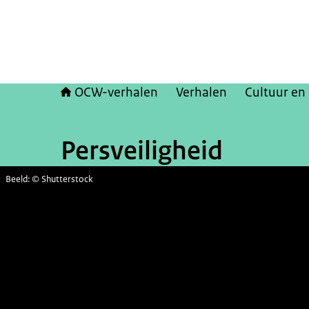
OCW-verhalen
Verhalen
Cultuur en
Persveiligheid
Beeld: © Shutterstock
Toenemende agressie
richting de media:
PersVeilig biedt hulp