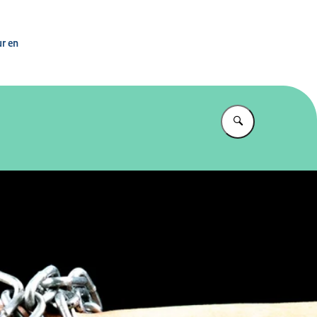
n
ur en
Vul in wat u z