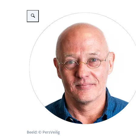
Vergroot afbeelding Portret Peter ter Velde
Beeld: © PersVeilig