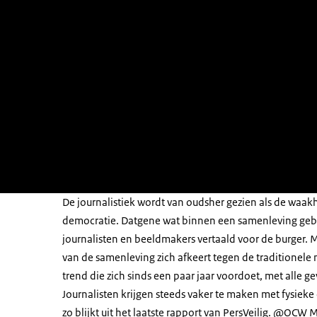
De journalistiek wordt van oudsher gezien als de waa
democratie. Datgene wat binnen een samenleving geb
journalisten en beeldmakers vertaald voor de burger. M
van de samenleving zich afkeert tegen de traditionele 
trend die zich sinds een paar jaar voordoet, met alle g
Journalisten krijgen steeds vaker te maken met fysieke 
zo blijkt uit het laatste rapport van PersVeilig. @OCW 