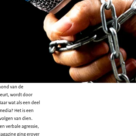
khond van de
eurt, wordt door
aar wat als een deel
media? Het is een
evolgen van dien.
en verbale agressie,
Magazine ging erover