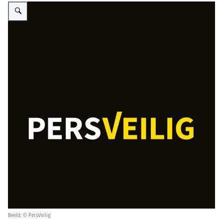
Vergroot afbeelding Logo PersVeilig
Beeld: © PersVeilig