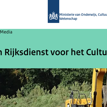
Naar de homepage van OCW-verhale
Ministerie van Onderwijs, Cultu
Wetenschap
 Media
Rijksdienst voor het Cult