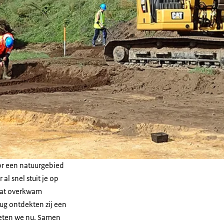
oor een natuurgebied
al snel stuit je op
Dat overkwam
ug ontdekten zij een
weten we nu. Samen