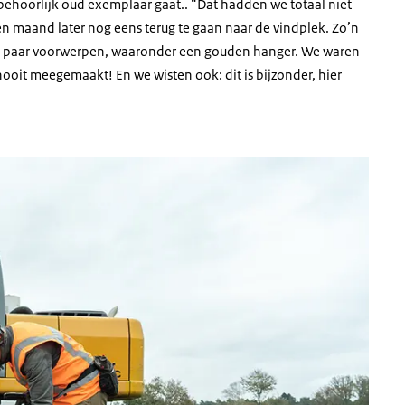
n behoorlijk oud exemplaar gaat.. “Dat hadden we totaal niet
n maand later nog eens terug te gaan naar de vindplek. Zo’n
en paar voorwerpen, waaronder een gouden hanger. We waren
ooit meegemaakt! En we wisten ook: dit is bijzonder, hier
en graafmachine op de achtergrond, zoekende naar materiaal in de grond