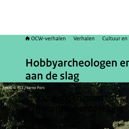
OCW-verhalen
Verhalen
Cultuur en
Hobbyarcheologen en 
aan de slag
Beeld: © RCE / Jarno Pors
Van gouden munt tot
historische ontdekking