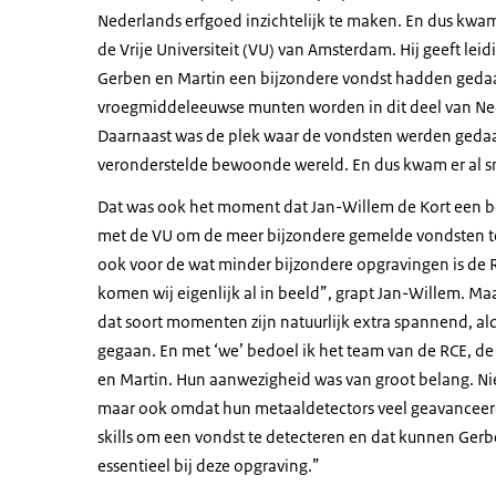
Nederlands erfgoed inzichtelijk te maken. En dus kwam
de Vrije Universiteit (VU) van Amsterdam. Hij geeft lei
Gerben en Martin een bijzondere vondst hadden geda
vroegmiddeleeuwse munten worden in dit deel van Nede
Daarnaast was de plek waar de vondsten werden gedaa
veronderstelde bewoonde wereld. En dus kwam er al sn
Dat was ook het moment dat Jan-Willem de Kort een bell
met de VU om de meer bijzondere gemelde vondsten te o
ook voor de wat minder bijzondere opgravingen is de RC
komen wij eigenlijk al in beeld”, grapt Jan-Willem. Maa
dat soort momenten zijn natuurlijk extra spannend, ald
gegaan. En met ‘we’ bedoel ik het team van de RCE, d
en Martin. Hun aanwezigheid was van groot belang. Nie
maar ook omdat hun metaaldetectors veel geavanceerder
skills om een vondst te detecteren en dat kunnen Ger
essentieel bij deze opgraving.”