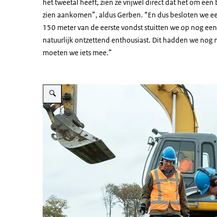
het tweetal heeft, zien ze vrijwel direct dat het om ee
zien aankomen”, aldus Gerben. “En dus besloten we ee
150 meter van de eerste vondst stuitten we op nog e
natuurlijk ontzettend enthousiast. Dit hadden we nog n
moeten we iets mee.”
Vergroot afbeelding Twee archeologen met oranje hesjes en e