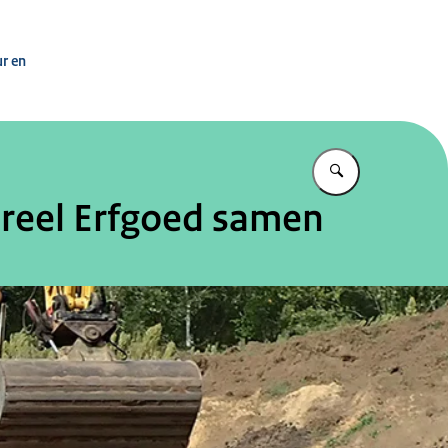
n
ur en
Vul in wat u z
ureel Erfgoed samen