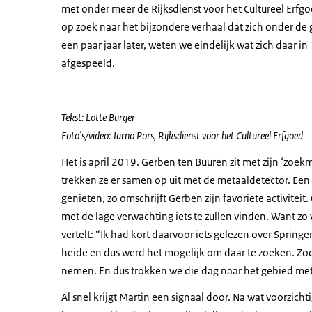
met onder meer de Rijksdienst voor het Cultureel Erfgo
op zoek naar het bijzondere verhaal dat zich onder de
een paar jaar later, weten we eindelijk wat zich daar in
afgespeeld.
Tekst: Lotte Burger
Foto's/video: Jarno Pors, Rijksdienst voor het Cultureel Erfgoed
Het is april 2019. Gerben ten Buuren zit met zijn ‘zoek
trekken ze er samen op uit met de metaaldetector. Een
genieten, zo omschrijft Gerben zijn favoriete activiteit
met de lage verwachting iets te zullen vinden. Want zo 
vertelt: “Ik had kort daarvoor iets gelezen over Sprin
heide en dus werd het mogelijk om daar te zoeken. Zod
nemen. En dus trokken we die dag naar het gebied met
Al snel krijgt Martin een signaal door. Na wat voorzic