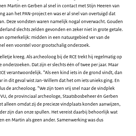
en Martin en Gerben al snel in contact met Stijn Heeren van
ding aan het PAN-project en was er al snel van overtuigd dat
an. Deze vondsten waren namelijk nogal onverwacht. Gouden
rland slechts zelden gevonden en zeker niet in grote getale.
n opmerkelijk: midden in een natuurgebied ver van de
el een voorstel voor grootschalig onderzoek.
etje kreeg. Als archeoloog bij de RCE trekt hij regelmatig op
nderzoeken. Dat zijn er slechts één of twee per jaar. Maar
E verantwoordelijk. “Als een kind iets in de grond vindt, dan
r in dit geval wist Jan-Willem dat het om iets unieks ging. En
us de archeoloog. “We zijn toen vrij snel naar de vindplek
e VU, de provinciaal archeologe, Staatsbosbeheer én Gerben
t alleen omdat zij de precieze vindplaats konden aanwijzen,
 zijn dan onze spullen. Het vereist daarbij behoorlijk wat
ben en Martin als geen ander. Samenwerking was dus