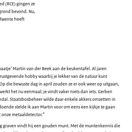
ed (RCE) gingen ze
 grond bevond. Nu,
 Twente heeft
maatje’ Martin van der Beek aan de keukentafel. Al jaren
 rustgevende hobby waarbij je lekker van de natuur kunt
. Op die bewuste dag in april zouden ze er ook weer op uitgaan,
werkt het nu eenmaal; je vindt vaker niets dan iets. Gerben
gendal. Staatsbosbeheer wilde daar enkele akkers omzetten in
oende stelde ik aan Martin voor om eens een kijkje te gaan
 onze metaaldetector.”
htig graven vindt hij een gouden munt. Met de muntenkennis die