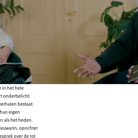
 in het hele
ort onderbelicht
verhalen bestaat
 hun eigen
n als het heden.
Eleuwarin, oprichter
esprek over de rol