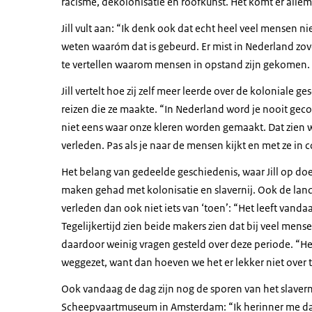
racisme, dekolonisatie en roofkunst. Het komt er allema
Jill vult aan: “Ik denk ook dat echt heel veel mensen 
weten waaróm dat is gebeurd. Er mist in Nederland zo
te vertellen waarom mensen in opstand zijn gekomen. D
Jill vertelt hoe zij zelf meer leerde over de koloniale 
reizen die ze maakte. “In Nederland word je nooit ge
niet eens waar onze kleren worden gemaakt. Dat zien w
verleden. Pas als je naar de mensen kijkt en met ze in c
Het belang van gedeelde geschiedenis, waar Jill op doe
maken gehad met kolonisatie en slavernij. Ook de lande
verleden dan ook niet iets van ‘toen’: “Het leeft vanda
Tegelijkertijd zien beide makers zien dat bij veel mens
daardoor weinig vragen gesteld over deze periode. “Het
weggezet, want dan hoeven we het er lekker niet over te
Ook vandaag de dag zijn nog de sporen van het slaverni
Scheepvaartmuseum in Amsterdam: “Ik herinner me dat 