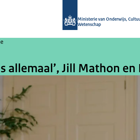
Naar de homepage van OCW-verhale
Ministerie van Onderwijs, Cultu
Wetenschap
ie
s allemaal’, Jill Mathon en