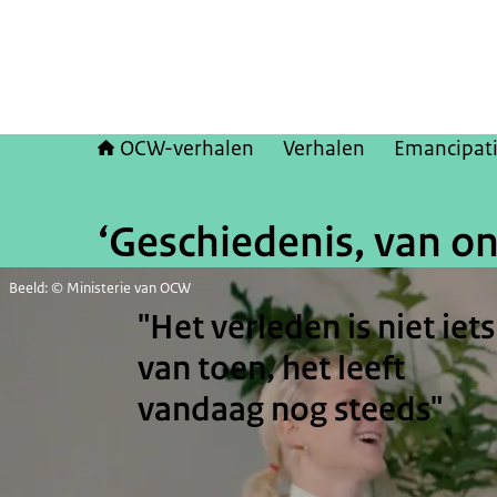
OCW-verhalen
Verhalen
Emancipat
‘Geschiedenis, van on
Beeld: © Ministerie van OCW
"Het verleden is niet iets
van toen, het leeft
vandaag nog steeds"