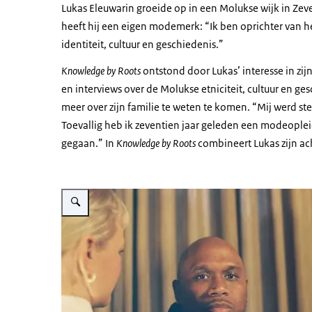
Lukas Eleuwarin groeide op in een Molukse wijk in Zev
heeft hij een eigen modemerk: “Ik ben oprichter van 
identiteit, cultuur en geschiedenis.”
Knowledge by Roots
ontstond door Lukas’ interesse in zi
en interviews over de Molukse etniciteit, cultuur en 
meer over zijn familie te weten te komen. “Mij werd s
Toevallig heb ik zeventien jaar geleden een modeopleid
gegaan.” In
Knowledge by Roots
combineert Lukas zijn ac
Vergroot afbeelding Lukas, een Zwarte man met een kaal hoofd