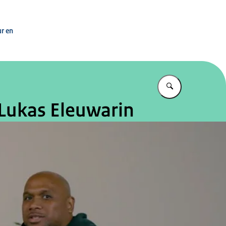
n
ur en
Vul in wat u z
 Lukas Eleuwarin