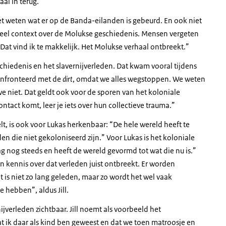
al in terug.”
niet weten wat er op de Banda-eilanden is gebeurd. En ook niet
veel context over de Molukse geschiedenis. Mensen vergeten
at vind ik te makkelijk. Het Molukse verhaal ontbreekt.”
geschiedenis en het slavernijverleden. Dat kwam vooral tijdens
confronteerd met de
dirt
, omdat we alles wegstoppen. We weten
e niet. Dat geldt ook voor de sporen van het koloniale
ontact komt, leer je iets over hun collectieve trauma.”
lt, is ook voor Lukas herkenbaar: “De hele wereld heeft te
n die niet gekoloniseerd zijn.” Voor Lukas is het koloniale
ag nog steeds en heeft de wereld gevormd tot wat die nu is.”
en kennis over dat verleden juist ontbreekt. Er worden
 is niet zo lang geleden, maar zo wordt het wel vaak
 hebben”, aldus Jill.
jverleden zichtbaar. Jill noemt als voorbeeld het
ik daar als kind ben geweest en dat we toen matroosje en