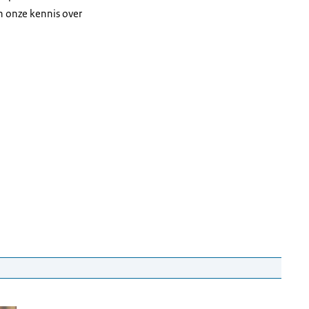
 onze kennis over
thon en Lukas Eleuwarin
r en een witte blouse, kijkt glimlachend in de camera. Vóór haar staat Lukas