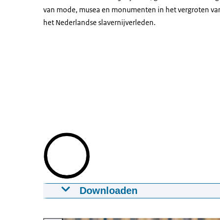
van mode, musea en monumenten in het vergroten van
het Nederlandse slavernijverleden.
Downloaden
Geschiedenis, van ons allemaal, Jill Ma
06-03-2024
00:17:34
mp4
330,5 MB
Vergroot afbeelding Jill, een witte vrouw met lichtblond haa