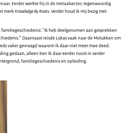
enaar. Eerder werkte hij in de metaalsector, tegenwoordig
het merk
Knowledge By Roots
. Verder houd ik mij bezig met
jn familiegeschiedenis: "Ik heb deelgenomen aan gesprekken
geschiedenis.” Daarnaast reisde Lukas vaak naar de Molukken om
teeds vaker gevraagd waarom ik daar niet meer mee deed.
ing gedaan, alleen ben ik daar eerder nooit in verder
htergrond, familiegeschiedenis en opleiding.
, kijkt met serieuze blik in de camera. Vóór hem staat Jill, een witte vrouw