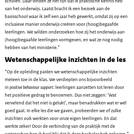
scholen. Daar vinden ze het fijn dat ik praktische kennis heb
van het onderwijs. Laatst bracht ik een bezoek aan de
basisschool waar ik zelf een jaar heb gewerkt, omdat zij op een
inclusieve manier onderwijs creëren voor (hoog)begaafde
leerlingen. We wilden onderzoeken hoe zij het onderwijs aan
(hoog)begaafde leerlingen vormgeven, en wat ze nog nodig
hebben van het ministerie.”
Wetenschappelijke inzichten in de les
“Op de opleiding pasten we wetenschappelijke inzichten
meteen toe in de klas. We verdiepten ons bijvoorbeeld
in
positive behaviour support
: leerlingen aanzetten tot leren door
het positieve gedrag te benoemen. Dus niet zeggen: ‘Wat
vervelend dat het niet is gelukt’, maar benadrukken wat er wél
goed gaat. In elke les die we gaven, probeerden we of zulke
inzichten ook werkten voor onze eigen leerlingen. En dat
werkte zeker! Door de verbinding van de praktijk met de
wetenschap ben ik heel blij dat ik deze bachelor heb gekozen.”