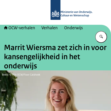
Naar de homepage van OCW-verhal
Ministerie van Onderwijs,
Cultuur en Wetenschap
OCW-verhalen
Verhalen
Onderwijs
Vu
Marrit Wiersma zet zich in voor
kansengelijkheid in het
onderwijs
Beeld: © Min OCW/Floor Catshoek