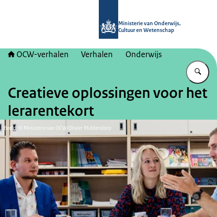
Naar de homepage van OCW-verhal
Ministerie van Onderwijs,
Cultuur en Wetenschap
OCW-verhalen
Verhalen
Onderwijs
Vu
Creatieve oplossingen voor het
lerarentekort
Beeld: © Ministerie van OCW/Olivier Middendorp