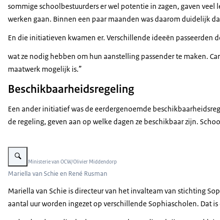
sommige schoolbestuurders er wel potentie in zagen, gaven veel le
werken gaan. Binnen een paar maanden was daarom duidelijk dat w
En die initiatieven kwamen er. Verschillende ideeën passeerden 
wat ze nodig hebben om hun aanstelling passender te maken. Carme
maatwerk mogelijk is.”
Beschikbaarheidsregeling
Een ander initiatief was de eerdergenoemde beschikbaarheidsregel
de regeling, geven aan op welke dagen ze beschikbaar zijn. Sch
Vergroot afbeelding René Rusman is een witte, donkerblonde man met een lich
Beeld: © Ministerie van OCW/Olivier Middendorp
Mariella van Schie en René Rusman
Mariella van Schie is directeur van het invalteam van stichting
aantal uur worden ingezet op verschillende Sophiascholen. Dat i