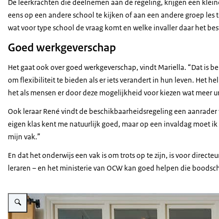
De leerkrachten die deelnemen aan de regeling, krijgen een klein
eens op een andere school te kijken of aan een andere groep les te
wat voor type school de vraag komt en welke invaller daar het best
Goed werkgeverschap
Het gaat ook over goed werkgeverschap, vindt Mariella. “Dat is be
om flexibiliteit te bieden als er iets verandert in hun leven. He
het als mensen er door deze mogelijkheid voor kiezen wat meer ure
Ook leraar René vindt de beschikbaarheidsregeling een aanrader vo
eigen klas kent me natuurlijk goed, maar op een invaldag moet ik 
mijn vak.”
En dat het onderwijs een vak is om trots op te zijn, is voor direc
leraren – en het ministerie van OCW kan goed helpen die boodsch
Vergroot afbeelding Carmen Massaar, Mariella van Schie, René Rusman en 