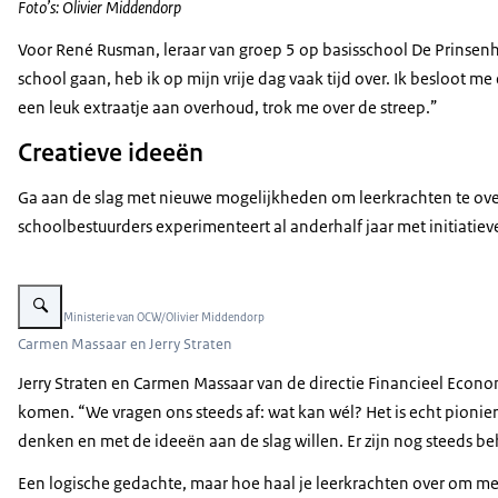
Foto’s: Olivier Middendorp
Voor René Rusman, leraar van groep 5 op basisschool De Prinsenhof 
school gaan, heb ik op mijn vrije dag vaak tijd over. Ik besloot m
een leuk extraatje aan overhoud, trok me over de streep.”
Creatieve ideeën
Ga aan de slag met nieuwe mogelijkheden om leerkrachten te overt
schoolbestuurders experimenteert al anderhalf jaar met initiatie
Vergroot afbeelding Carmen Massaar is een blonde vrouw met een blauw met
Beeld: © Ministerie van OCW/Olivier Middendorp
Carmen Massaar en Jerry Straten
Jerry Straten en Carmen Massaar van de directie Financieel Econom
komen. “We vragen ons steeds af: wat kan wél? Het is echt pioni
denken en met de ideeën aan de slag willen. Er zijn nog steeds be
Een logische gedachte, maar hoe haal je leerkrachten over om me