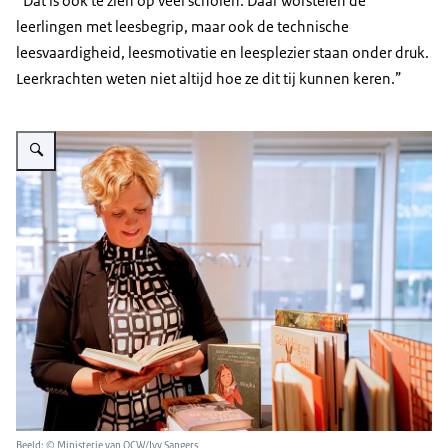
“Dat is ook te zien op veel scholen. Daar worstelen de
leerlingen met leesbegrip, maar ook de technische
leesvaardigheid, leesmotivatie en leesplezier staan onder druk.
Leerkrachten weten niet altijd hoe ze dit tij kunnen keren.”
Vergroot afbeelding Marit leest in een kinderboek
Beeld: © Ministerie van OCW/Ivy Sangers