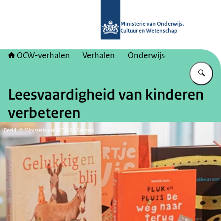
Naar de homepage van OCW-verhal
Ministerie van Onderwijs,
Cultuur en Wetenschap
OCW-verhalen
Verhalen
Onderwijs
Vu
Leesvaardigheid van kinderen
verbeteren
Beeld: © Ministerie van OCW/Ivy Sangers