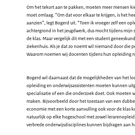
Om het tekort aan te pakken, moeten meer mensen kiez
moet omlaag. “Om dat voor elkaar te krijgen, is het he
aanzien”, legt Bogerd uit. “Toen ik vroeger zelf een opl
achtergrond in het jeugdwerk, dus mocht tijdens mijn st
de klas. Maar vergelijk dit met een student geneeskun
ziekenhuis. Als je dat zo noemt wil niemand door die p
Waarom noemen wij docenten tijdens hun opleiding nie
Bogerd wil daarnaast dat de mogelijkheden van het l
opleiding en onderwijsassistenten moeten kunnen uitg
specialisatie of een die onderzoek doet. Ook moeten w
maken. Bijvoorbeeld door het toestaan van een dubbe
economie met een korte aanvulling ook voor de klas kom
natuurlijk op elke hogeschool met zowel lerarenople
verbrede onderwijsdisciplines kunnen bijdragen aan he