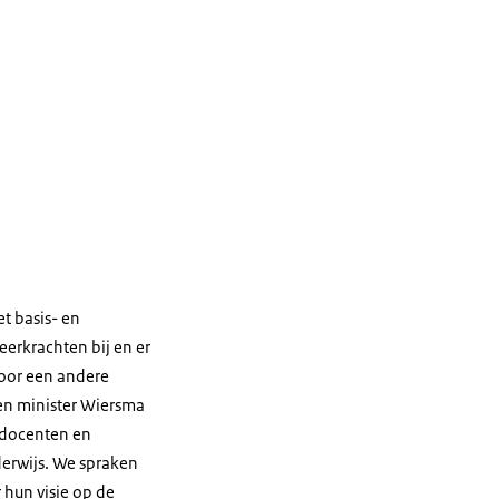
t basis- en
erkrachten bij en er
voor een andere
en minister Wiersma
 docenten en
derwijs. We spraken
 hun visie op de