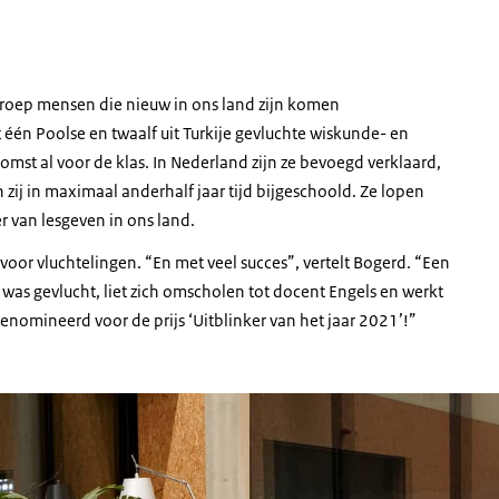
 groep mensen die nieuw in ons land zijn komen
 één Poolse en twaalf uit Turkije gevluchte wiskunde- en
mst al voor de klas. In Nederland zijn ze bevoegd verklaard,
ij in maximaal anderhalf jaar tijd bijgeschoold. Ze lopen
r van lesgeven in ons land.
oor vluchtelingen. “En met veel succes”, vertelt Bogerd. “Een
was gevlucht, liet zich omscholen tot docent Engels en werkt
genomineerd voor de prijs ‘Uitblinker van het jaar 2021’!”