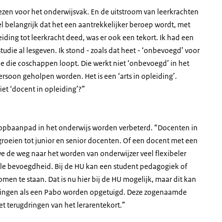
en voor het onderwijsvak. En de uitstroom van leerkrachten
el belangrijk dat het een aantrekkelijker beroep wordt, met
eiding tot leerkracht deed, was er ook een tekort. Ik had een
udie al lesgeven. Ik stond - zoals dat heet - ‘onbevoegd’ voor
de die coschappen loopt. Die werkt niet ‘onbevoegd’ in het
ersoon geholpen worden. Het is een ‘arts in opleiding’.
t ‘docent in opleiding’?”
oopbaanpad in het onderwijs worden verbeterd. “Docenten in
roeien tot junior en senior docenten. Of een docent met een
e de weg naar het worden van onderwijzer veel flexibeler
le bevoegdheid. Bij de HU kan een student pedagogiek of
en te staan. Dat is nu hier bij de HU mogelijk, maar dit kan
idingen als een Pabo worden opgetuigd. Deze zogenaamde
t terugdringen van het lerarentekort.”