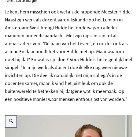
Tekst: Lotte Burger
Je kent hem misschien ook wel als de rappende Meester Hidde.
Naast zijn werk als docent aardrijkskunde op het Lumion in
Amsterdam-West brengt Hidde het onderwijs op allerlei
manieren onder de aandacht. Met zijn raps, in zijn rol als
ambassadeur voor ‘De baan van het Leven’, en nu dus ook als
acteur. En daar houdt het voor Hidde niet op. Maar waarom
doet hij dat? En wat is zijn doel? Voor Hidde is het eigenlijk heel
simpel. “In mijn werk als docent doe ik elke dag weer nieuwe
inzichten op. Die deel ik natuurlijk met mijn collega’s in de
docentenkamer, maar ik vind het juist leuk om ook de
buitenwereld te betrekken bij datgene wat ik meemaak. Op
een positieve manier waar mensen enthousiast van worden.”
Vergroot afbeelding Screenshot uit YouTube-video van Dylan Haegens