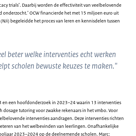
y trials’. Daarbij worden de effectiviteit van veelbelovende
nd onderzocht.’ OCW financierde het met 15 miljoen euro uit
(NJi) begeleidde het proces van leren en kennisdelen tussen
l beter welke interventies echt werken
lpt scholen bewuste keuzes te maken."
3 en een hoofdonderzoek in 2023–24 waarin 13 interventies
gh dosage tutoring voor zwakke rekenaars in het vmbo. Voor
belovende interventies aandragen. Deze interventies richten
rbeteren van het welbevinden van leerlingen. Onafhankelijke
hooljaar 2023–2024 op de deelnemende scholen. Marc: