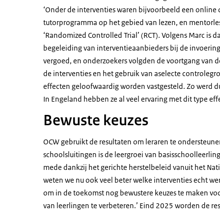
‘Onder de interventies waren bijvoorbeeld een online
tutorprogramma op het gebied van lezen, en mentorless
‘Randomized Controlled Trial’ (RCT). Volgens Marc is d
begeleiding van interventieaanbieders bij de invoering
vergoed, en onderzoekers volgden de voortgang van de 
de interventies en het gebruik van aselecte controle
effecten geloofwaardig worden vastgesteld. Zo werd dui
In Engeland hebben ze al veel ervaring met dit type ef
Bewuste keuzes
OCW gebruikt de resultaten om leraren te ondersteunen
schoolsluitingen is de leergroei van basisschoolleerli
mede dankzij het gerichte herstelbeleid vanuit het N
weten we nu ook veel beter welke interventies echt w
om in de toekomst nog bewustere keuzes te maken voor
van leerlingen te verbeteren.’ Eind 2025 worden de re