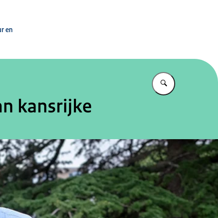
n
ur en
Vul in wat u z
n kansrijke