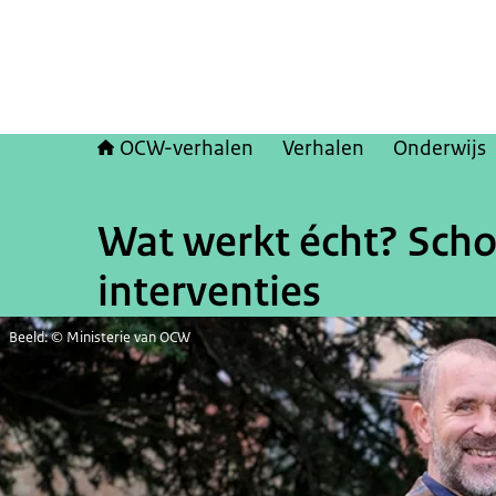
OCW-verhalen
Verhalen
Onderwijs
Wat werkt écht? Scho
interventies
Beeld: © Ministerie van OCW