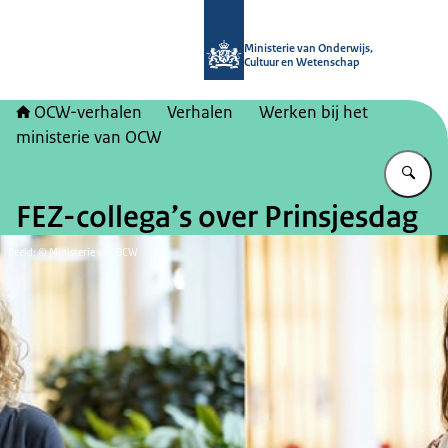
Naar de homepage van OCW-verhal
Ministerie van Onderwijs,
Cultuur en Wetenschap
OCW-verhalen
Verhalen
Werken bij het
ministerie van OCW
Vu
FEZ-collega’s over Prinsjesdag
Beeld: © Ministerie van OCW