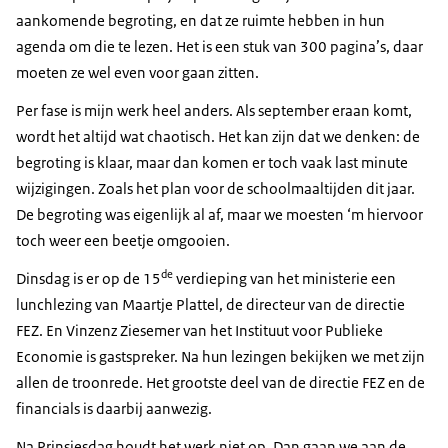
aankomende begroting, en dat ze ruimte hebben in hun
agenda om die te lezen. Het is een stuk van 300 pagina’s, daar
moeten ze wel even voor gaan zitten.
Per fase is mijn werk heel anders. Als september eraan komt,
wordt het altijd wat chaotisch. Het kan zijn dat we denken: de
begroting is klaar, maar dan komen er toch vaak last minute
wijzigingen. Zoals het plan voor de schoolmaaltijden dit jaar.
De begroting was eigenlijk al af, maar we moesten ‘m hiervoor
toch weer een beetje omgooien.
de
Dinsdag is er op de 15
verdieping van het ministerie een
lunchlezing van Maartje Plattel, de directeur van de directie
FEZ. En Vinzenz Ziesemer van het Instituut voor Publieke
Economie is gastspreker. Na hun lezingen bekijken we met zijn
allen de troonrede. Het grootste deel van de directie FEZ en de
financials is daarbij aanwezig.
Na Prinsjesdag houdt het werk niet op. Dan gaan we aan de