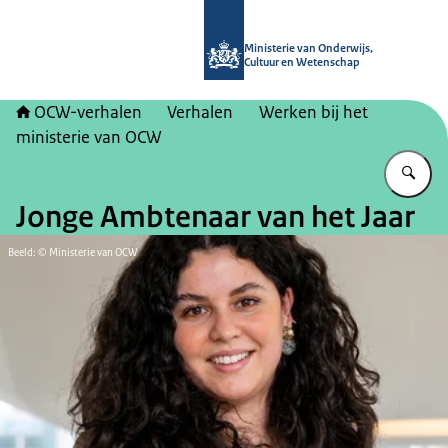
Naar de homepage van OCW-verhal
Ministerie van Onderwijs,
Cultuur en Wetenschap
OCW-verhalen
Verhalen
Werken bij het
ministerie van OCW
Vu
Jonge Ambtenaar van het Jaar
Beeld: © Ministerie van OCW