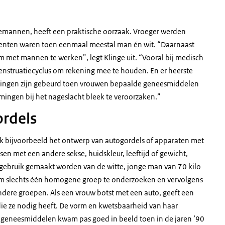
emannen, heeft een praktische oorzaak. Vroeger werden
denten waren toen eenmaal meestal man én wit. “Daarnaast
 met mannen te werken”, legt Klinge uit. “Vooral bij medisch
struatiecyclus om rekening mee te houden. En er heerste
e dingen zijn gebeurd toen vrouwen bepaalde geneesmiddelen
mingen bij het nageslacht bleek te veroorzaken.”
rdels
k bijvoorbeeld het ontwerp van autogordels of apparaten met
sen met een andere sekse, huidskleur, leeftijd of gewicht,
gebruik gemaakt worden van de witte, jonge man van 70 kilo
 om slechts één homogene groep te onderzoeken en vervolgens
 andere groepen. Als een vrouw botst met een auto, geeft een
 die ze nodig heeft. De vorm en kwetsbaarheid van haar
van geneesmiddelen kwam pas goed in beeld toen in de jaren ’90