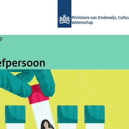
Naar de homepage van OCW-verhale
Ministerie van Onderwijs, Cultu
Wetenschap
p
efpersoon