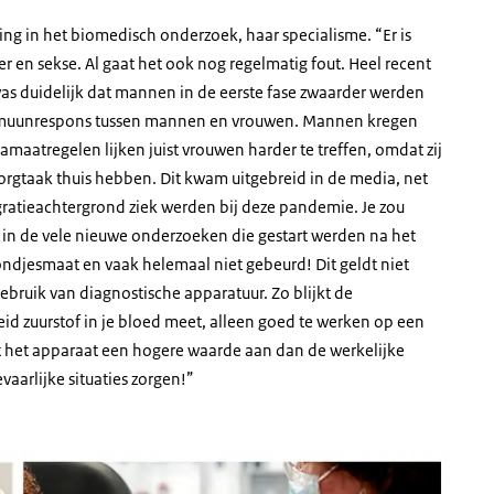
ring in het biomedisch onderzoek, haar specialisme. “Er is
 en sekse. Al gaat het ook nog regelmatig fout. Heel recent
as duidelijk dat mannen in de eerste fase zwaarder werden
 immuunrespons tussen mannen en vrouwen. Mannen kregen
namaatregelen lijken juist vrouwen harder te treffen, omdat zij
orgtaak thuis hebben. Dit kwam uitgebreid in de media, net
gratieachtergrond ziek werden bij deze pandemie. Je zou
n de vele nieuwe onderzoeken die gestart werden na het
ndjesmaat en vaak helemaal niet gebeurd! Dit geldt niet
ebruik van diagnostische apparatuur. Zo blijkt de
id zuurstof in je bloed meet, alleen goed te werken op een
eft het apparaat een hogere waarde aan dan de werkelijke
vaarlijke situaties zorgen!”