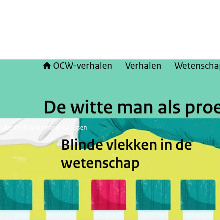
OCW-verhalen
Verhalen
Wetenscha
De witte man als pro
Beeld: © Annemarie Gorissen
Blinde vlekken in de
wetenschap