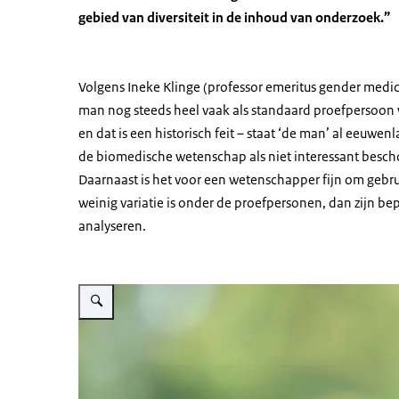
gebied van diversiteit in de inhoud van onderzoek.”
Volgens Ineke Klinge (professor emeritus gender medi
man nog steeds heel vaak als standaard proefpersoon w
en dat is een historisch feit – staat ‘de man’ al eeuw
de biomedische wetenschap als niet interessant besc
Daarnaast is het voor een wetenschapper fijn om gebr
weinig variatie is onder de proefpersonen, dan zijn be
analyseren.
Vergroot afbeelding Ineke Klinge