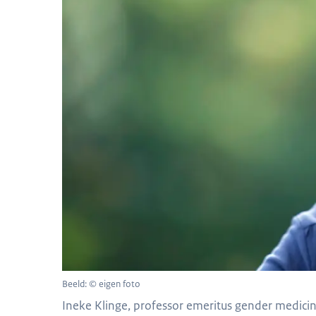
Beeld: © eigen foto
Ineke Klinge, professor emeritus gender medici