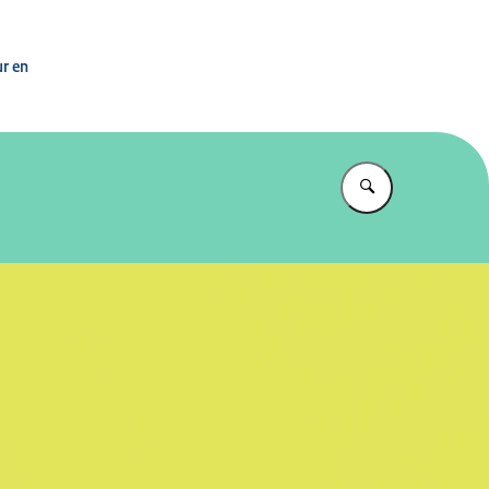
n
ur en
Vul in wat u z