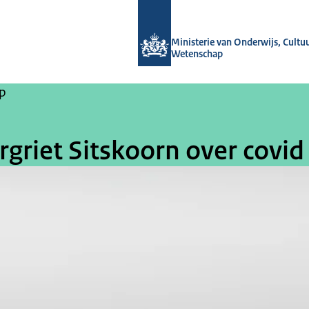
Naar de homepage van OCW-verhale
Ministerie van Onderwijs, Cultu
Wetenschap
p
riet Sitskoorn over covid