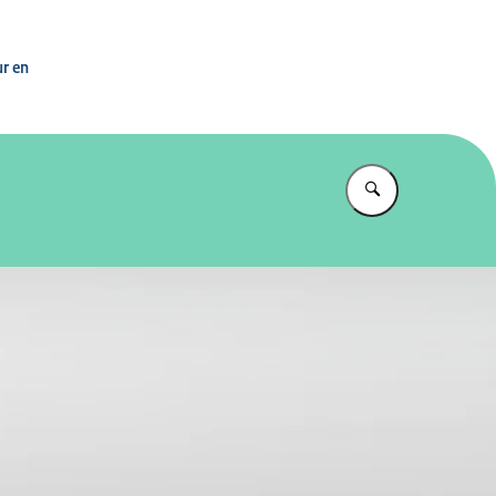
n
ur en
Vul in wat u z