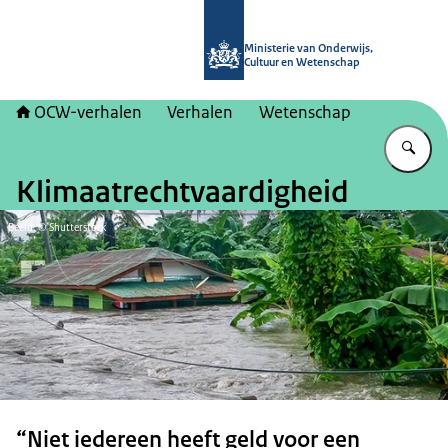
Naar de homepage van OCW-verhal
Ministerie van Onderwijs,
Cultuur en Wetenschap
OCW-verhalen
Verhalen
Wetenschap
Vu
Klimaatrechtvaardigheid
Beeld: © Shutterstock
“Niet iedereen heeft geld voor een