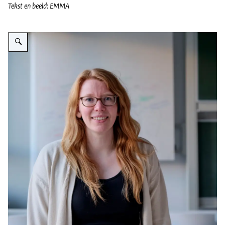
Tekst en beeld: EMMA
Vergroot afbeelding Banner Mirte Kuipers, bl