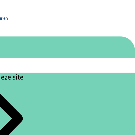
n
ur en
eze site