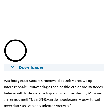
Downloaden
Internationale Vrouwendag - Remke
Verdegem
Wat hoogleraar Sandra Groeneveld betreft vieren we op
08-03-2022
00:01:55
mp4
0,147 MB
Internationale Vrouwendag dat de positie van de vrouw steeds
beter wordt. In de wetenschap en in de samenleving. Maar we
Download
zijn er nog niet! “Nu is 25% van de hoogleraren vrouw, terwijl
meer dan 50% van de studenten vrouw is.”