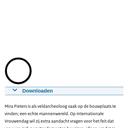
Downloaden
Internationale Vrouwendag - Sandra
Groeneveld
Mira Pieters is als veldarcheoloog vaak op de bouwplaats te
08-03-2022
00:02:00
mp4
0,156 MB
vinden; een echte mannenwereld. Op Internationale
Vrouwendag wil zij extra aandacht vragen voor het feit dat
Download