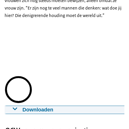
vrouwen zich nog steeds moeten bewijzen, alleen omdat ze
vrouw zijn. “Er zijn nog te veel mannen die denken: wat doe jij
hier? Die denigrerende houding moet de wereld uit.”
Downloaden
Internationale Vrouwendag - Mira Pieters
08-03-2022
00:01:43
mp4
0,131 MB