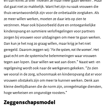
en dan klinkt al snel ‘moeten ze maar meer gaan werken’. Maar
dat gaat niet zo makkelijk. Want het zijn nu vaak vrouwen die
thuis verantwoordelijk zijn voor de onbetaalde zorgtaken. Als
ze meer willen werken, moeten ze daar iets op zien te
verzinnen. Maar ook bijvoorbeeld dure en ontoegankelijke
kinderopvang en summiere verlofregelingen voor partners
zorgen bij vrouwen voor uitdagingen om meer te gaan werken.
Dan kun je het nog zo graag willen, maar krijg je het niet
geregeld. Daarom zeggen wij: ‘
Fix the system, not the women’
. Het
gaat echt om de systemische belemmeringen waar vrouwen
tegen aan lopen. Daar willen we wat aan doen.” Naast wet- en
regelgeving wordt ook naar de werkgevers gekeken. “Zo zien
we vooral in de zorg, schoonmaak en kinderopvang dat er voor
vrouwen obstakels zijn om meer te kunnen werken. Denk aan
kleine deeltijdbanen die de norm zijn, onregelmatige diensten,
hoge werkeisen en ongunstige roosters.”
Zeggenschapsmodel