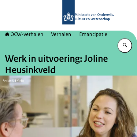
Naar de homepage van OCW-verhal
Ministerie van Onderwijs,
Cultuur en Wetenschap
OCW-verhalen
Verhalen
Emancipatie
Vu
Werk in uitvoering: Joline
Heusinkveld
Beeld: © EMMA