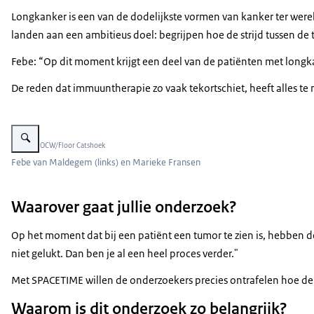
Longkanker is een van de dodelijkste vormen van kanker ter wer
landen aan een ambitieus doel: begrijpen hoe de strijd tussen d
Febe: “Op dit moment krijgt een deel van de patiënten met longk
De reden dat immuuntherapie zo vaak tekortschiet, heeft alles 
Vergroot afbeelding Portret van een Febe en Marieke in de hal van de Vrije 
Beeld: © OCW/Floor Catshoek
Febe van Maldegem (links) en Marieke Fransen
Waarover gaat jullie onderzoek?
Op het moment dat bij een patiënt een tumor te zien is, hebben 
niet gelukt. Dan ben je al een heel proces verder."
Met SPACETIME willen de onderzoekers precies ontrafelen hoe de 
Waarom is dit onderzoek zo belangrijk?